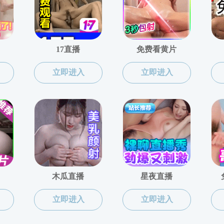
系
>>
讲师
>> 正文